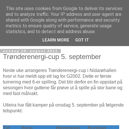
This site uses cookies from Google to deliver its services
and to analyze traffic. Your IP address and user-agent are
shared with Google along with performance and security
metrics to ensure quality of service, generate usage
statistics, and to detect and address abuse.
▼
LEARN MORE
GOT IT
onsdag 29. august 2012
Trønderenergi-cup 5. september
Neste uke arrangeres Trønderenergi-cup i Nidarøhallen
hvor vi har meldt opp ett lag for G2002. Dette er første
turnering med 6-er spilling. Det blir derfor en fin oppstart på
sesongen hvor guttene får prøve ut å spille på stor bane og
med fast målvakt.
Utleira har fått kamper på onsdag 5. september på følgende
tidspunkt:
Tid
Bane
Hjemmelag
Bortelag