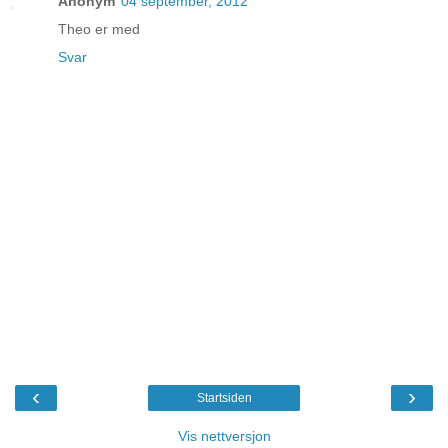
Anonym
04 september, 2012
Theo er med
Svar
‹
›
Startsiden
Vis nettversjon