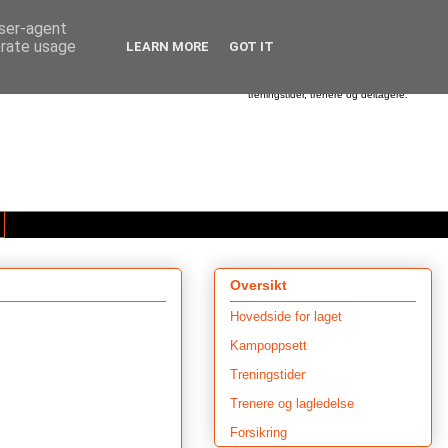
user-agent
erate usage
LEARN MORE
GOT IT
Dette er hjemmesiden til Utleira Idrettslag.
Her finner du informasjon om våre
aktiviteter - alt fra beskjeder om treninger,
cup'er og turneringer - til oversikt over
treningstider, trenere og deltagere.
Oversikt
Hovedside for laget
Kampoppsett
Treningstider
Trenere og lagledelse
Forsikring