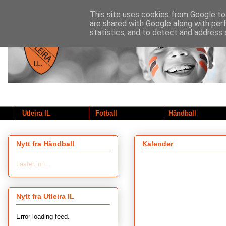
This site uses cookies from Google to 
are shared with Google along with per
statistics, and to detect and address 
Utleira IL
Fotball
Håndball
Nytt fra Håndball
Kalender
Laster inn...
Nytt fra Utleira IL
Error loading feed.