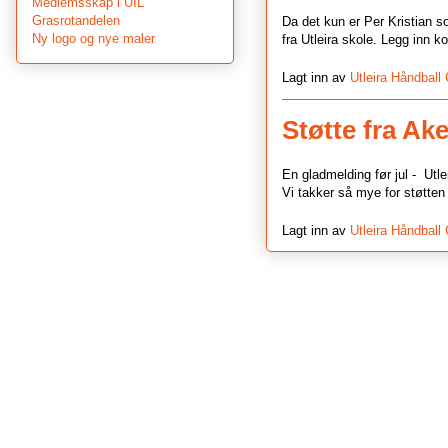
Medlemsskap i UIL
Grasrotandelen
Da det kun er Per Kristian som
Ny logo og nye maler
fra Utleira skole. Legg inn
Lagt inn av
Utleira Håndball
Støtte fra Ak
En gladmelding før jul - Utlei
Vi takker så mye for støtten 
Lagt inn av
Utleira Håndball