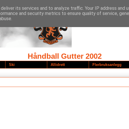
deliver its services and to analyze traffic. Your IP address and 
formance and security metrics to ensure quality of service, gen
abuse.
Håndball Gutter 2002
Ski
Allidrett
Flerbruksanlegg