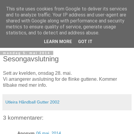
This site uses cookies from Google to deliver its services
and to analyze traffic. Your IP address and user-agent are
shared with Google along with performance and security
metrics to ensure quality of service, generate usage
statistics, and to detect and address abuse.
▼
LEARN MORE
GOT IT
mandag 5. mai 2014
Sesongavslutning
Sett av kvelden, onsdag 28. mai.
Vi arrangerer avslutning for de flinke guttene. Kommer
tilbake med mer info.
Utleira Håndball Gutter 2002
3 kommentarer:
Anonym
06 mai, 2014