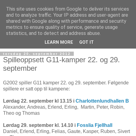
This site uses cookies from Google to deliver its services
and to analyze traffic. Your IP address and user-agent are
shared with Google along with performance and security
metrics to ensure quality of service, generate usage
statistics, and to detect and address abuse.
▼
LEARN MORE
GOT IT
torsdag 20. september 2012
Spilleoppsett G11-kamper 22. og 29.
september
G2002 spiller G11 kamper 22. og 29. september. Følgende
spillere er satt opp til kampene:
Lørdag 22. september kl 13.15 i
Charlottenlundhallen B
Alexander, Andreas, Erlend, Erling, Martin, Peter, Robin,
Theo og Thomas
Lørdag 29. september kl. 14.10 i
Fosslia Fjellhall
Daniel, Erlend, Erling, Felias, Gaute, Kasper, Ruben, Sivert